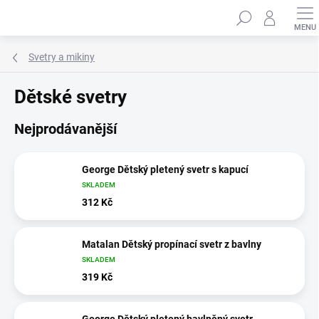
Přejít
Hledat
na
obsah
Svetry a mikiny
Dětské svetry
Nejprodávanější
George Dětský pletený svetr s kapucí
SKLADEM
312 Kč
Matalan Dětský propínací svetr z bavlny
SKLADEM
319 Kč
George Dětský pletený bavlněný svetr