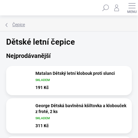
Přejít
Hledat
na
obsah
Čepice
Dětské letní čepice
Nejprodávanější
Matalan Dětský letní klobouk proti slunci
SKLADEM
191 Kč
George Dětská bavlněná kšiltovka a klobouček
z froté, 2 ks
SKLADEM
311 Kč