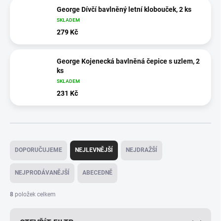
George Dívčí bavlněný letní klobouček, 2 ks
SKLADEM
279 Kč
George Kojenecká bavlněná čepice s uzlem, 2
ks
SKLADEM
231 Kč
Ř
a
DOPORUČUJEME
NEJLEVNĚJŠÍ
NEJDRAŽŠÍ
z
e
NEJPRODÁVANĚJŠÍ
ABECEDNĚ
n
í
8
položek celkem
p
r