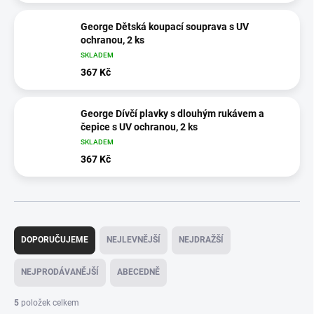
George Dětská koupací souprava s UV
ochranou, 2 ks
SKLADEM
367 Kč
George Dívčí plavky s dlouhým rukávem a
čepice s UV ochranou, 2 ks
SKLADEM
367 Kč
Ř
a
DOPORUČUJEME
NEJLEVNĚJŠÍ
NEJDRAŽŠÍ
z
e
NEJPRODÁVANĚJŠÍ
ABECEDNĚ
n
í
5
položek celkem