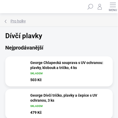
Přejít
Hledat
na
obsah
Pro holky
Dívčí plavky
Nejprodávanější
George Chlapecká souprava s UV ochranou:
plavky, klobouk a tričko, 4 ks
SKLADEM
503 Kč
George Dívčí tričko, plavky a čepice s UV
ochranou, 3 ks
SKLADEM
479 Kč