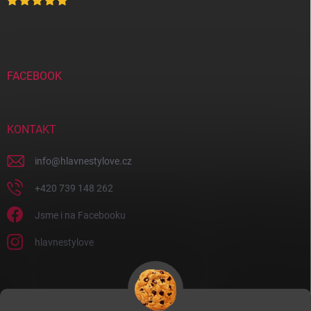
FACEBOOK
KONTAKT
info
@
hlavnestylove.cz
+420 739 148 262
Jsme i na Facebooku
hlavnestylove