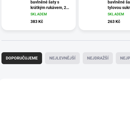
bavlněné šaty s
bavlněné ša
krátkým rukávem, 2
tylovou suk
ks
SKLADEM
SKLADEM
383 Kč
263 Kč
Ř
a
DOPORUČUJEME
NEJLEVNĚJŠÍ
NEJDRAŽŠÍ
NEJP
z
e
n
í
V
p
ý
r
p
o
i
d
s
u
p
k
r
t
o