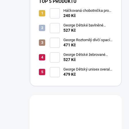
TOP 5 PRODUKTŮ
Háčkovaná chobotnička pro
miminko Růžová
240 Kč
George Dětské bavlněné
tepláčky s žebrováním, 4 ks
527 Kč
George Roztomilý dívčí spací
overal: balení po 3 ks
471 Kč
George Dětské žebrované
tepláčky: balení po 4 ks
527 Kč
George Dětský unisex overal s
pruhy: balení po 3 ks
479 Kč