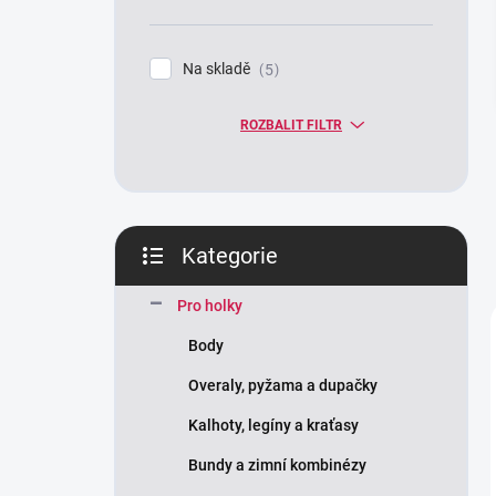
n
í
p
Na skladě
5
a
n
ROZBALIT FILTR
e
l
Kategorie
Přeskočit
kategorie
Pro holky
Body
Overaly, pyžama a dupačky
Kalhoty, legíny a kraťasy
Bundy a zimní kombinézy