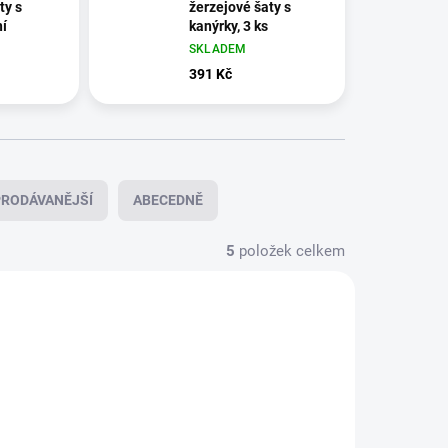
ty s
žerzejové šaty s
ní
kanýrky, 3 ks
SKLADEM
391 Kč
RODÁVANĚJŠÍ
ABECEDNĚ
5
položek celkem