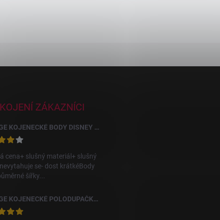
KOJENÍ ZÁKAZNÍCI
GEORGE KOJENECKÉ BODY DISNEY DUMBO, 10 KS
á cena+ slušný materiál+ slušný
 nevytahuje se- dost krátkéBody
půměrné šířky...
GEORGE KOJENECKÉ POLODUPAČKY S KVĚTY, 3 KS