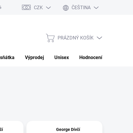
CZK
ČEŠTINA
ch údajů
Moje objednávka
PRÁZDNÝ KOŠÍK
NÁKUPNÍ
KOŠÍK
sňátka
Výprodej
Unisex
Hodnocení obchodu
čí
George Dívčí