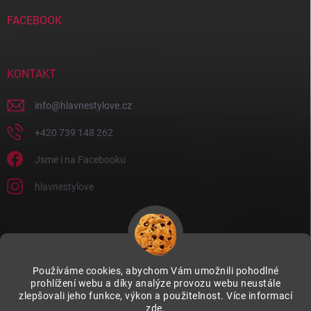
FACEBOOK
KONTAKT
info
@
hlavnestylove.cz
+420 739 148 262
Jsme i na Facebooku
hlavnestylove
Používáme cookies, abychom Vám umožnili pohodlné
prohlížení webu a díky analýze provozu webu neustále
zlepšovali jeho funkce, výkon a použitelnost. Více informací
zde
.