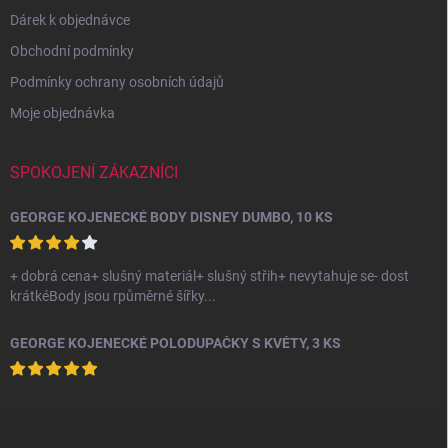
p
i
Dárek k objednávce
s
Obchodní podmínky
u
Podmínky ochrany osobních údajů
Moje objednávka
SPOKOJENÍ ZÁKAZNÍCI
GEORGE KOJENECKÉ BODY DISNEY DUMBO, 10 KS
+ dobrá cena+ slušný materiál+ slušný střih+ nevytahuje se- dost
krátkéBody jsou rpůměrné šířky...
GEORGE KOJENECKÉ POLODUPAČKY S KVĚTY, 3 KS