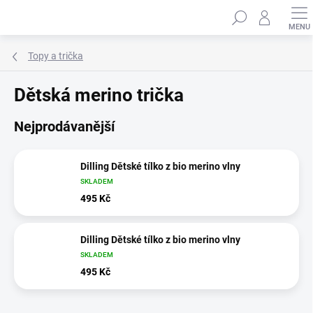
Přejít
Hledat
na
obsah
Topy a trička
Dětská merino trička
Nejprodávanější
Dilling Dětské tílko z bio merino vlny
SKLADEM
495 Kč
Dilling Dětské tílko z bio merino vlny
SKLADEM
495 Kč