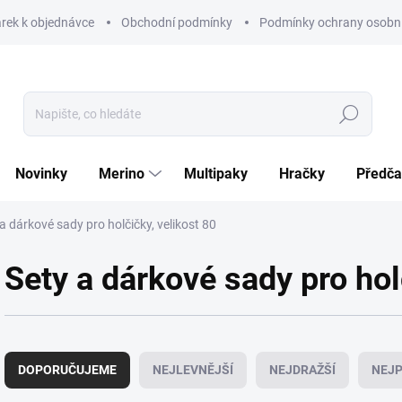
rek k objednávce
Obchodní podmínky
Podmínky ochrany osobní
Hledat
Novinky
Merino
Multipaky
Hračky
Předča
a dárkové sady pro holčičky, velikost 80
Sety a dárkové sady pro hol
Ř
a
DOPORUČUJEME
NEJLEVNĚJŠÍ
NEJDRAŽŠÍ
NEJP
z