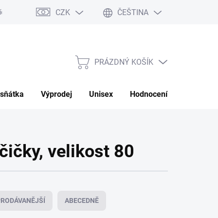
CZK
ČEŠTINA
ch údajů
Moje objednávka
PRÁZDNÝ KOŠÍK
NÁKUPNÍ
KOŠÍK
sňátka
Výprodej
Unisex
Hodnocení obchodu
čičky, velikost 80
RODÁVANĚJŠÍ
ABECEDNĚ