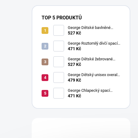
TOP 5 PRODUKTŮ
George Dětské bavlněné
tepláčky s žebrováním, 4 ks
527 Kč
George Roztomilý dívčí spací
overal: balení po 3 ks
471 Kč
George Dětské žebrované
tepláčky: balení po 4 ks
527 Kč
George Dětský unisex overal s
pruhy: balení po 3 ks
479 Kč
George Chlapecký spací
overal s hvězdami, 3ks
471 Kč