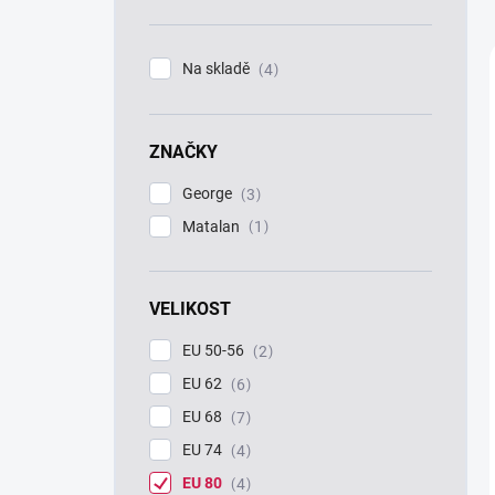
n
í
p
Na skladě
4
a
n
e
ZNAČKY
l
George
3
Matalan
1
VELIKOST
EU 50-56
2
EU 62
6
EU 68
7
EU 74
4
EU 80
4