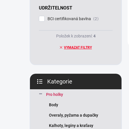
UDRŽITELNOST
BCI certifikovaná bavlna
2
Položek k zobrazení:
4
VYMAZAT FILTRY
Kategorie
Přeskočit
kategorie
Pro holky
Body
Overaly, pyžama a dupačky
Kalhoty, legíny a kraťasy