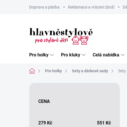
Přejít
Doprava a platba
Reklamace a vrácení zboží
Dá
na
obsah
Pro holky
Pro kluky
Celá nabídka
Domů
Pro holky
Sety a dárkové sady
Sety 
P
o
s
CENA
t
r
a
n
279
Kč
551
Kč