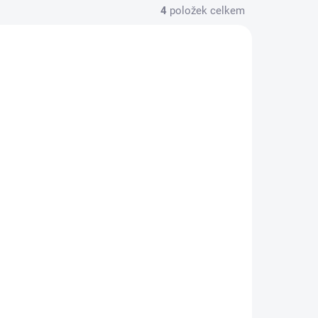
4
položek celkem
KLADEM
SKLADEM
 3-
Matalan Kojenecká 2-
dílná souprava lacláče
a body
471 Kč