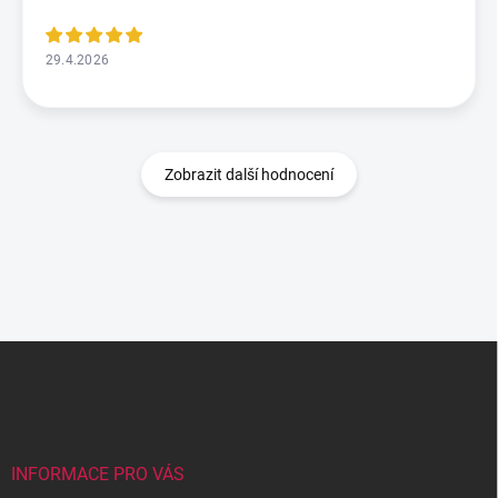
29.4.2026
Zobrazit další hodnocení
Z
á
p
a
t
í
INFORMACE PRO VÁS