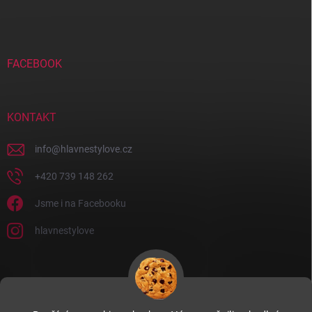
FACEBOOK
KONTAKT
info
@
hlavnestylove.cz
+420 739 148 262
Jsme i na Facebooku
hlavnestylove