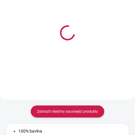
SKLADEM
SKLADEM
George 5-dílný dárkový
George Kojenecká 3-
set pro novorozence
dílná souprava s hračkou
511 Kč
551 Kč
Zobrazit všechny související produkty
100% bavlna