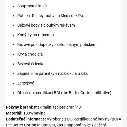
Souprava 3 kusů
Potisk s Disney motivem Medvídek Pú
Béžové body s dlouhým rukávem
Kanýrky na ramenou
Béžové polodupačky s celoplošným potiskem
Krytá chodidla
Béžová čelenka
Zapínání na patentky v rozkroku a u krku
Žerzejové
Oblečení s certifikací BCI (the Better Cotton Inititative)
Pokyny k praní:
maximální teplota praní 40°
Materiál:
100% bavlna
Dodatečné informace:
Vyrobené z BCI certifikované bavlny (BCI =
the Better Cotton Inititative), která napomáhá ke zlepšení