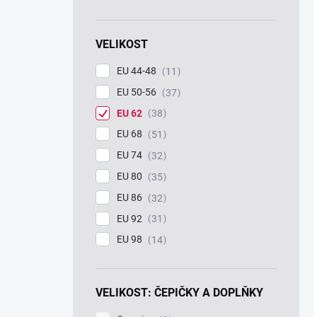
VELIKOST
EU 44-48
11
EU 50-56
37
EU 62
38
EU 68
51
EU 74
32
EU 80
35
EU 86
32
EU 92
31
EU 98
14
VELIKOST: ČEPIČKY A DOPLŇKY