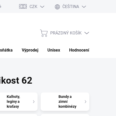
CZK
ČEŠTINA
ch údajů
Moje objednávka
PRÁZDNÝ KOŠÍK
NÁKUPNÍ
KOŠÍK
sňátka
Výprodej
Unisex
Hodnocení obchodu
ikost 62
Kalhoty,
Bundy a
legíny a
zimní
kraťasy
kombinézy