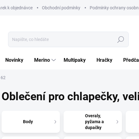
rek k objednávce
Obchodní podmínky
Podmínky ochrany osobní
Hledat
Novinky
Merino
Multipaky
Hračky
Předča
 62
Oblečení pro chlapečky, vel
Overaly,
Body
pyžama a
dupačky