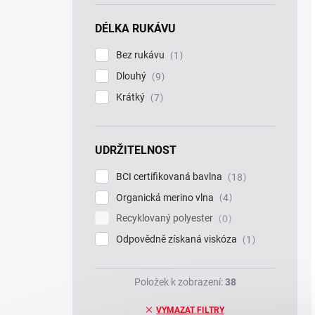
DÉLKA RUKÁVU
Bez rukávu
1
Dlouhý
9
Krátký
7
UDRŽITELNOST
BCI certifikovaná bavlna
18
Organická merino vlna
4
Recyklovaný polyester
0
Odpovědně získaná viskóza
1
Položek k zobrazení:
38
VYMAZAT FILTRY