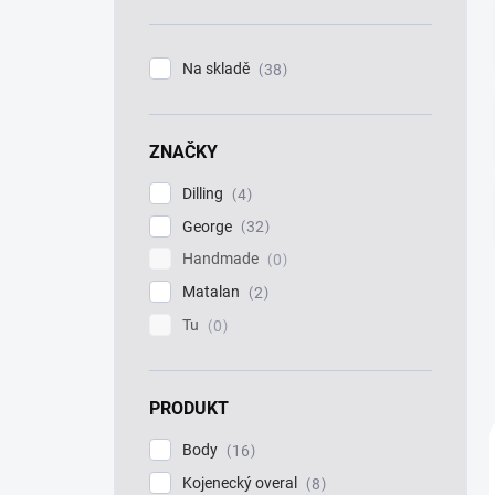
n
í
p
Na skladě
38
a
n
e
ZNAČKY
l
Dilling
4
George
32
Handmade
0
Matalan
2
Tu
0
PRODUKT
Body
16
Kojenecký overal
8