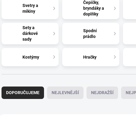
Čepičky,
Svetry a
bryndáky a
mikiny
doplňky
Sety a
Spodní
dárkové
prádlo
sady
Kostýmy
Hračky
Ř
a
DOPORUČUJEME
NEJLEVNĚJŠÍ
NEJDRAŽŠÍ
NEJP
z
e
n
í
V
p
ý
NOVINKA
NOVINKA
r
p