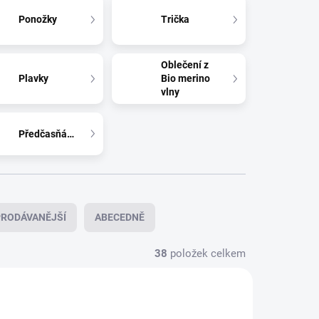
Ponožky
Trička
Oblečení z
Plavky
Bio merino
vlny
Předčasňátka
RODÁVANĚJŠÍ
ABECEDNĚ
38
položek celkem
NOVINKA