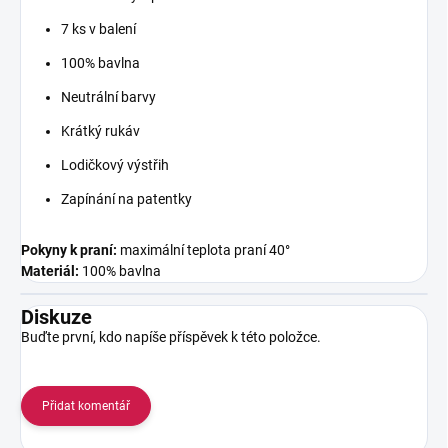
7 ks v balení
100% bavlna
Neutrální barvy
Krátký rukáv
Lodičkový výstřih
Zapínání na patentky
Pokyny k praní:
maximální teplota praní 40°
Materiál:
100% bavlna
Diskuze
Buďte první, kdo napíše příspěvek k této položce.
Přidat komentář