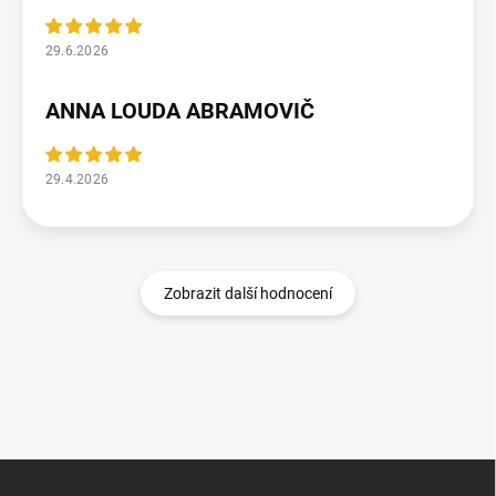
29.6.2026
ANNA LOUDA ABRAMOVIČ
29.4.2026
Zobrazit další hodnocení
Z
á