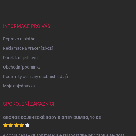
p
a
t
í
INFORMACE PRO VÁS
Doprava a platba
Reklamace a vrácení zboží
Dárek k objednávce
Obchodní podmínky
Podmínky ochrany osobních údajů
Moje objednávka
SPOKOJENÍ ZÁKAZNÍCI
GEORGE KOJENECKÉ BODY DISNEY DUMBO, 10 KS
+ dobrá cena+ slušný materiál+ slušný střih+ nevytahuje se- dost