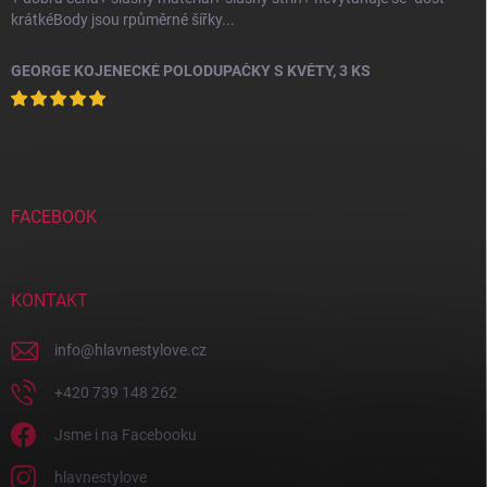
krátkéBody jsou rpůměrné šířky...
GEORGE KOJENECKÉ POLODUPAČKY S KVĚTY, 3 KS
FACEBOOK
KONTAKT
info
@
hlavnestylove.cz
+420 739 148 262
Jsme i na Facebooku
hlavnestylove