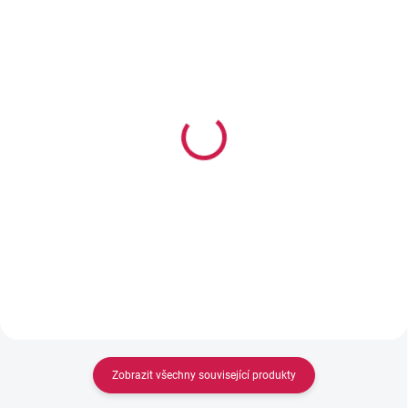
SKLADEM
SKLADEM
George Chlapecké body
George Bavlněné body s
s krátkým rukávem, 10
dlouhým rukávem:
ks
balení po 7 ks
471 Kč
463 Kč
Zobrazit všechny související produkty