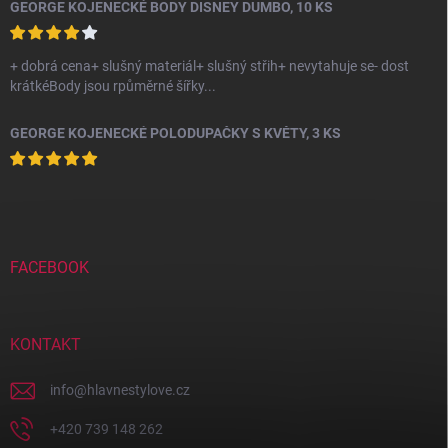
GEORGE KOJENECKÉ BODY DISNEY DUMBO, 10 KS
+ dobrá cena+ slušný materiál+ slušný střih+ nevytahuje se- dost
krátkéBody jsou rpůměrné šířky...
GEORGE KOJENECKÉ POLODUPAČKY S KVĚTY, 3 KS
FACEBOOK
KONTAKT
info
@
hlavnestylove.cz
+420 739 148 262