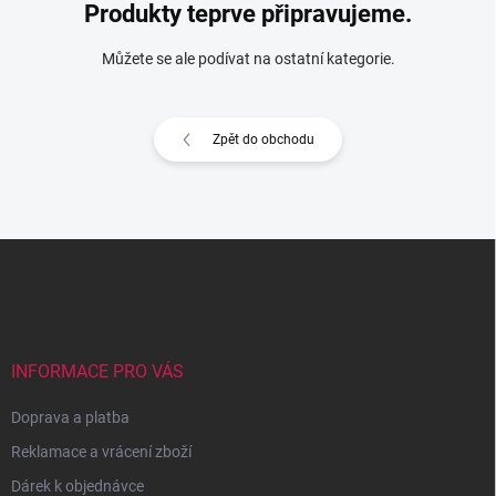
Produkty teprve připravujeme.
Můžete se ale podívat na ostatní kategorie.
Zpět do obchodu
Z
á
p
a
t
í
INFORMACE PRO VÁS
Doprava a platba
Reklamace a vrácení zboží
Dárek k objednávce