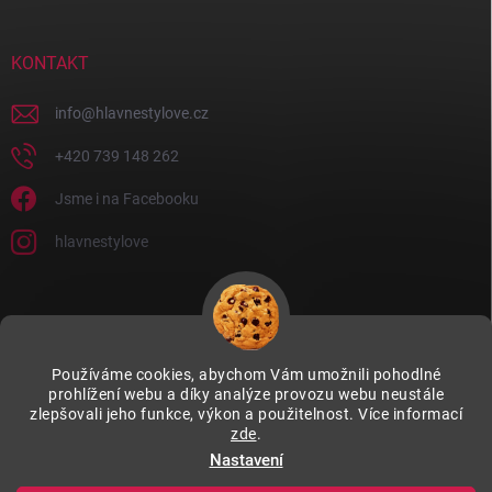
KONTAKT
info
@
hlavnestylove.cz
+420 739 148 262
Jsme i na Facebooku
hlavnestylove
Používáme cookies, abychom Vám umožnili pohodlné
prohlížení webu a díky analýze provozu webu neustále
zlepšovali jeho funkce, výkon a použitelnost. Více informací
zde
.
Nastavení
Copyright 2026
Hlavně stylově
. Všechna práva vyhrazena.