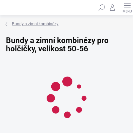
Přejít
Hledat
na
obsah
Bundy a zimní kombinézy
Bundy a zimní kombinézy pro
holčičky, velikost 50-56