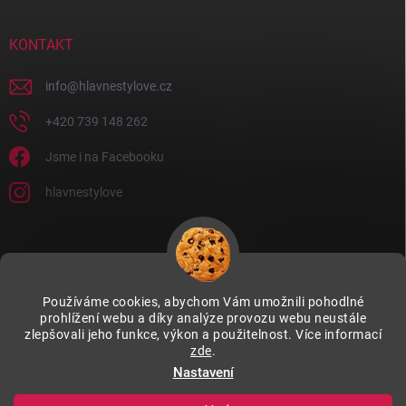
KONTAKT
info
@
hlavnestylove.cz
+420 739 148 262
Jsme i na Facebooku
hlavnestylove
Používáme cookies, abychom Vám umožnili pohodlné
prohlížení webu a díky analýze provozu webu neustále
zlepšovali jeho funkce, výkon a použitelnost. Více informací
zde
.
Nastavení
Copyright 2026
Hlavně stylově
. Všechna práva vyhrazena.