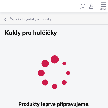
Přejít
Hledat
na
obsah
Čepičky, bryndáky a doplňky
Kukly pro holčičky
Produkty teprve připravujeme.