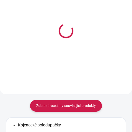
SKLADEM
SKLADEM
George Dívčí žebrované
George Dívčí žebrované
legíny z bavlny, 5 ks
tepláky, 5 ks
431 Kč
471 Kč
Zobrazit všechny související produkty
Kojenecké polodupačky