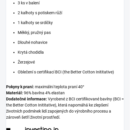
3 ks v balení
2 kalhoty s potiskem růží
1 kalhoty se srdíčky
Měkký, pružný pas
Dlouhé nohavice
Krytá chodidla
Žerzejové
Oblečení s certifikací BCI (the Better Cotton Inititative)
Pokyny k praní:
maximální teplota praní 40°
Materiál:
96% bavlna 4% elastan
Dodatečné informace:
Vyrobené z BCI certifikované bavlny (BCI =
the Better Cotton Inititative), která napomáhá ke zlepšení
životních podmínek lidí zapojených do výrobního procesu a
zároveň šetří životní prostředí.