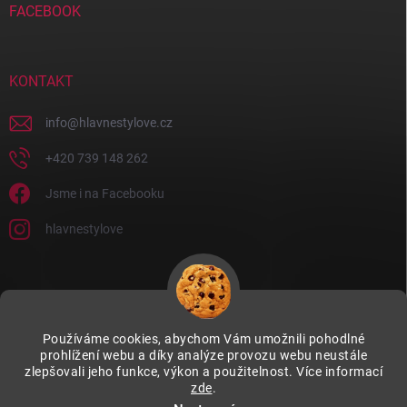
FACEBOOK
KONTAKT
info
@
hlavnestylove.cz
+420 739 148 262
Jsme i na Facebooku
hlavnestylove
Používáme cookies, abychom Vám umožnili pohodlné
prohlížení webu a díky analýze provozu webu neustále
zlepšovali jeho funkce, výkon a použitelnost. Více informací
zde
.