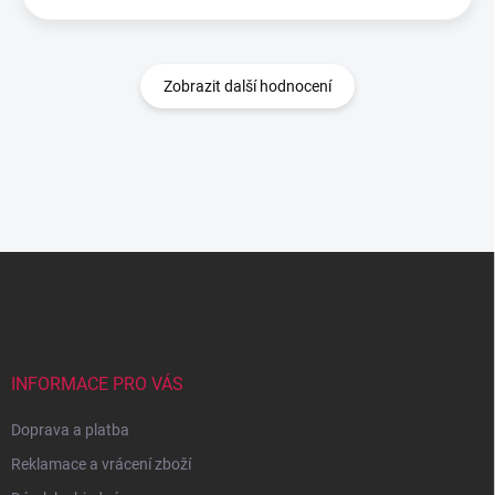
Zobrazit další hodnocení
Z
á
p
a
t
í
INFORMACE PRO VÁS
Doprava a platba
Reklamace a vrácení zboží