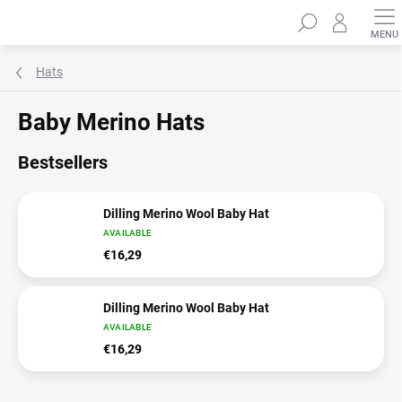
Skip
Search
to
content
Hats
Baby Merino Hats
Bestsellers
Dilling Merino Wool Baby Hat
AVAILABLE
€16,29
Dilling Merino Wool Baby Hat
AVAILABLE
€16,29