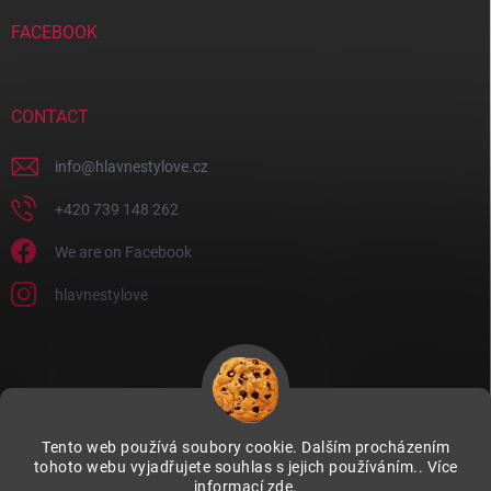
FACEBOOK
CONTACT
info
@
hlavnestylove.cz
+420 739 148 262
We are on Facebook
hlavnestylove
Tento web používá soubory cookie. Dalším procházením
tohoto webu vyjadřujete souhlas s jejich používáním.. Více
informací
zde
.