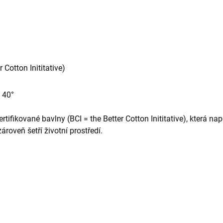
r Cotton Inititative)
 40°
rtifikované bavlny (BCI = the Better Cotton Inititative), která 
roveň šetří životní prostředí.