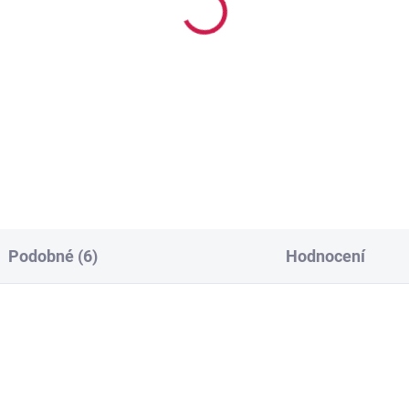
SKL
SKLADEM
George Dívčí body Disn
rge Dívčí body s
7 ks
átkým rukávem, 7 ks
295 Kč
7 Kč
Podobné (6)
Hodnocení