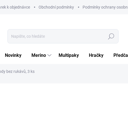
rek k objednávce
Obchodní podmínky
Podmínky ochrany osobní
Hledat
Novinky
Merino
Multipaky
Hračky
Předča
dy bez rukávů, 3 ks
ní
ZNAČKA:
GEORGE
259 Kč
207 Kč
Měrná
SKLADEM
cena: