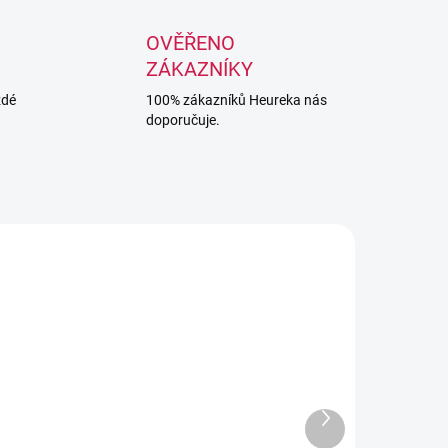
OVĚŘENO
ZÁKAZNÍKY
ždé
100% zákazníků Heureka nás
doporučuje.
Další
produkt