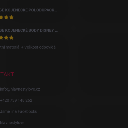
GEORGE KOJENECKÉ POLODUPAČKY S KVĚTY, 3 KS
GEORGE KOJENECKÉ BODY DISNEY DUMBO, 10 KS
itní materiál + Velikost odpovídá
TAKT
info
@
hlavnestylove.cz
+420 739 148 262
Jsme i na Facebooku
hlavnestylove