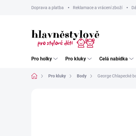
Přejít
Doprava a platba
Reklamace a vrácení zboží
Dá
na
obsah
Pro holky
Pro kluky
Celá nabídka
Domů
Pro kluky
Body
George Chlapecké bo
Neohodnoceno
Podrobnosti hodnoce
BETTER COTTON