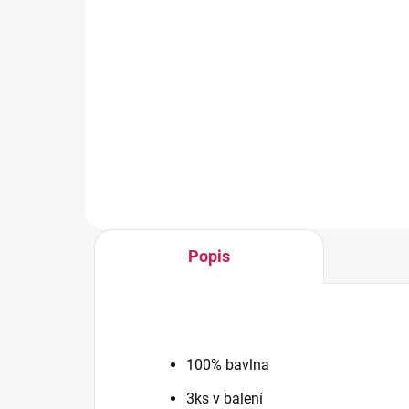
SKLADEM
George Kojenecké body s
Geo
krátkým rukávem, 7 ks
kr
367 Kč
36
Popis
100% bavlna
3ks v balení