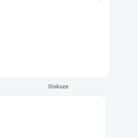
ADEM
SKLADEM
ey,
George Dívčí body na
ramínka, 5 ks
327 Kč
Diskuze