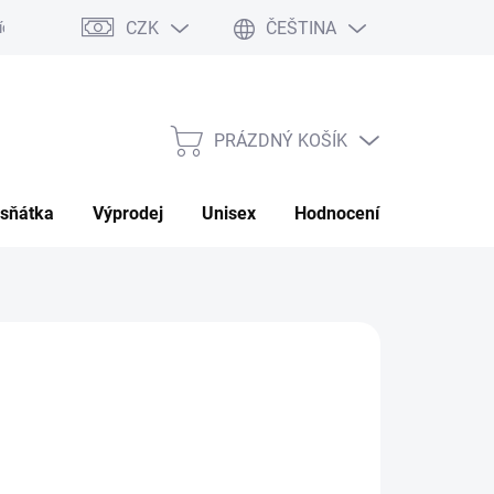
CZK
ČEŠTINA
ch údajů
Moje objednávka
PRÁZDNÝ KOŠÍK
NÁKUPNÍ
KOŠÍK
sňátka
Výprodej
Unisex
Hodnocení obchodu