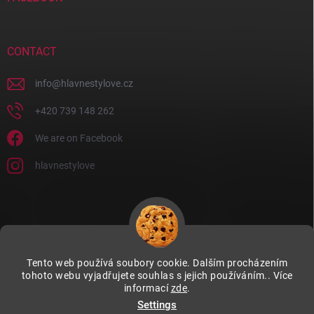
CONTACT
info
@
hlavnestylove.cz
+420 739 148 262
We are on Facebook
hlavnestylove
Tento web používá soubory cookie. Dalším procházením
tohoto webu vyjadřujete souhlas s jejich používáním.. Více
informací
zde
.
Settings