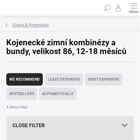
Skip
Search
to
content
Coats & Pramsuits
Kojenecké zimní kombinézy a
bundy, velikost 86, 12-18 měsíců
P
r
WE RECOMMEND
LEAST EXPENSIVE
MOST EXPENSIVE
o
d
BESTSELLERS
ALPHABETICALLY
u
c
1
items total
t
s
CLOSE FILTER
o
r