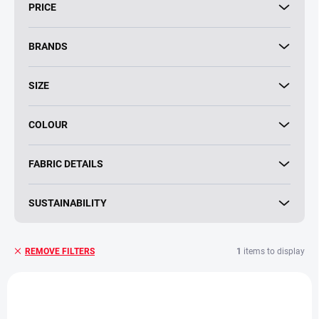
t
PRICE
i
n
g
BRANDS
SIZE
COLOUR
FABRIC DETAILS
SUSTAINABILITY
1
items to display
REMOVE FILTERS
L
i
s