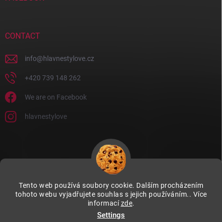
CONTACT
info
@
hlavnestylove.cz
+420 739 148 262
We are on Facebook
hlavnestylove
Tento web používá soubory cookie. Dalším procházením
tohoto webu vyjadřujete souhlas s jejich používáním.. Více
informací
zde
.
Settings