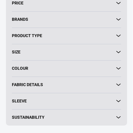
t
PRICE
i
n
g
BRANDS
PRODUCT TYPE
SIZE
COLOUR
FABRIC DETAILS
SLEEVE
SUSTAINABILITY