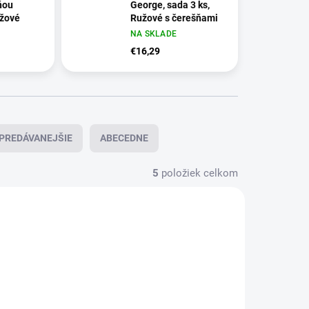
ňou
George, sada 3 ks,
užové
Ružové s čerešňami
NA SKLADE
€16,29
PREDÁVANEJŠIE
ABECEDNE
5
položiek celkom