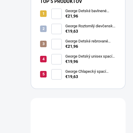
TOP 5 PRODUKTOV
George Detské bavlnené
tepláčky s rebrovaním, 4 ks
€21,96
George Roztomilý dievčenský
spací overal: balenie po 3 ks
€19,63
George Detské rebrované
tepláčky: balenie po 4 ks
€21,96
George Detský unisex spací
overal s pruhmi: balenie po 3
€19,96
ks
George Chlapecký spací
overal s hviezdami, 3ks
€19,63