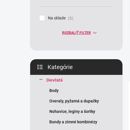
n
e
l
Na sklade
5
ROZBALIŤ FILTER
Kategórie
Preskočiť
kategórie
Dievčatá
Body
Overaly, pyžamá a dupačky
Nohavice, legíny a šortky
Bundy a zimné kombinézy