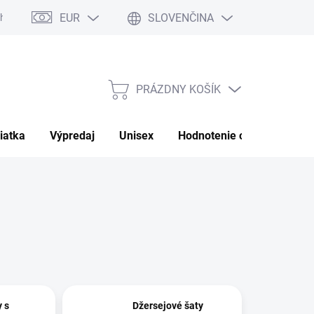
EUR
SLOVENČINA
hrany osobných údajov
Moja objednávka
PRÁZDNY KOŠÍK
NÁKUPNÝ
KOŠÍK
iatka
Výpredaj
Unisex
Hodnotenie obchodu
P
y s
Džersejové šaty