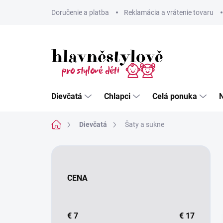
Prejsť
Doručenie a platba
Reklamácia a vrátenie tovaru
na
obsah
Dievčatá
Chlapci
Celá ponuka
Domov
Dievčatá
Šaty a sukne
B
o
č
CENA
n
ý
p
a
€
7
€
17