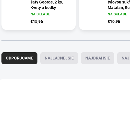
šaty George, 2 ks,
tylovou suk
Kvety a bodky
Matalan, R
NA SKLADE
NA SKLADE
€15,96
€10,96
R
a
ODPORÚČAME
NAJLACNEJŠIE
NAJDRAHŠIE
NAJ
d
e
n
i
V
e
ý
p
p
r
i
o
s
d
p
u
r
k
o