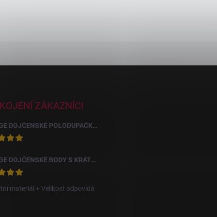
KOJENÍ ZÁKAZNÍCI
GEORGE DOJČENSKÉ POLODUPAČKY S KVETMI, 3 KS
GEORGE DOJČENSKÉ BODY S KRÁTKYM RUKÁVOM DISNEY DUMBO, 10 KS
itní materiál + Velikost odpovídá