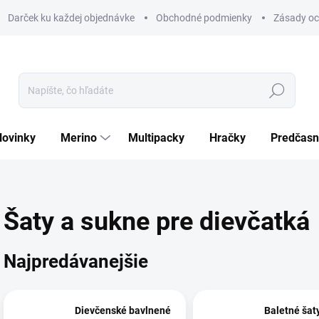
Darček ku každej objednávke
Obchodné podmienky
Zásady oc
Hľadať
Novinky
Merino
Multipacky
Hračky
Predčasn
Šaty a sukne pre dievčatká
Najpredávanejšie
Dievčenské bavlnené
Baletné šat