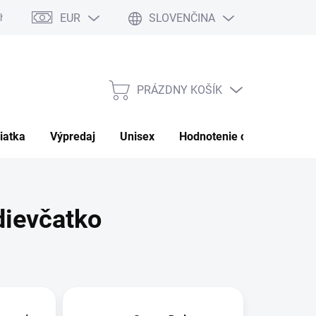
EUR
SLOVENČINA
hrany osobných údajov
Moja objednávka
PRÁZDNY KOŠÍK
NÁKUPNÝ
KOŠÍK
iatka
Výpredaj
Unisex
Hodnotenie obchodu
P
dievčatko