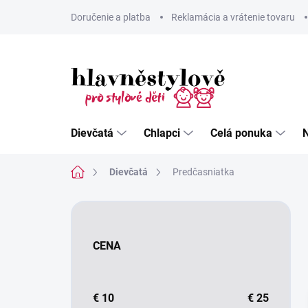
Prejsť
Doručenie a platba
Reklamácia a vrátenie tovaru
na
obsah
Dievčatá
Chlapci
Celá ponuka
Domov
Dievčatá
Predčasniatka
B
o
č
CENA
n
ý
p
a
€
10
€
25