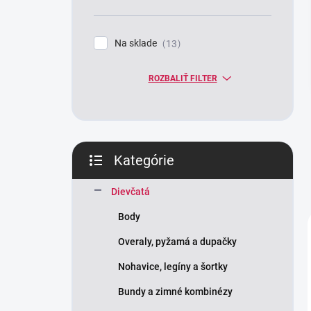
n
e
l
Na sklade
13
ROZBALIŤ FILTER
Kategórie
Preskočiť
kategórie
Dievčatá
Body
Overaly, pyžamá a dupačky
Nohavice, legíny a šortky
Bundy a zimné kombinézy