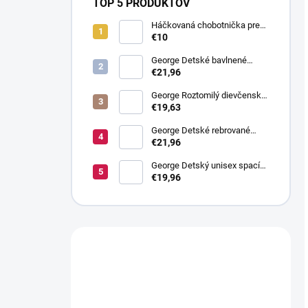
TOP 5 PRODUKTOV
Háčkovaná chobotnička pre
bábätko Ružová
€10
George Detské bavlnené
tepláčky s rebrovaním, 4 ks
€21,96
George Roztomilý dievčenský
spací overal: balenie po 3 ks
€19,63
George Detské rebrované
tepláčky: balenie po 4 ks
€21,96
George Detský unisex spací
overal s pruhmi: balenie po 3
€19,96
ks