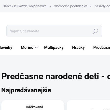
Darček ku každej objednávke
Obchodné podmienky
Zásady oc
Hľadať
Novinky
Merino
Multipacky
Hračky
Predčasn
Predčasne narodené deti - 
Najpredávanejšie
Háčkovaná