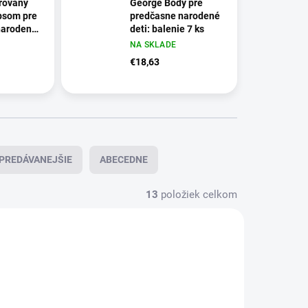
rovaný
George Body pre
ipsom pre
predčasne narodené
narodené
deti: balenie 7 ks
e po 3 ks
NA SKLADE
€18,63
PREDÁVANEJŠIE
ABECEDNE
13
položiek celkom
NOVINKA
TOP