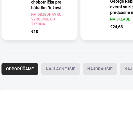
George Reb
chobotnička pre
overal so z
bábätko Ružová
predčasne 
NA OBJEDNÁVKU -
deti: baleni
VYROBÍME DO
NA SKLADE
TÝŽDŇA
€24,63
€10
R
a
ODPORÚČAME
NAJLACNEJŠIE
NAJDRAHŠIE
NAJ
d
e
n
i
V
e
ý
NOVINKA
p
p
r
i
o
s
d
p
u
r