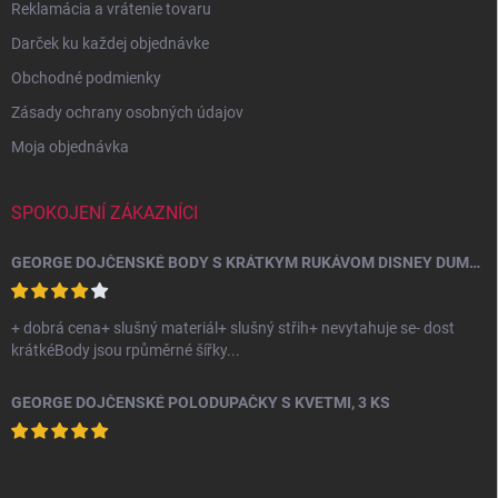
v
Reklamácia a vrátenie tovaru
ý
p
Darček ku každej objednávke
i
Obchodné podmienky
s
u
Zásady ochrany osobných údajov
Moja objednávka
SPOKOJENÍ ZÁKAZNÍCI
GEORGE DOJČENSKÉ BODY S KRÁTKYM RUKÁVOM DISNEY DUMBO, 10 KS
+ dobrá cena+ slušný materiál+ slušný střih+ nevytahuje se- dost
krátkéBody jsou rpůměrné šířky...
GEORGE DOJČENSKÉ POLODUPAČKY S KVETMI, 3 KS