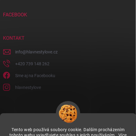
FACEBOOK
KONTAKT
info
@
hlavnestylove.cz
+420 739 148 262
Sme aj na Facebooku
hlavnestylove
Tento web používá soubory cookie. Dalším procházením
tohoto webu vyjadřujete souhlas s jejich používáním.. Více