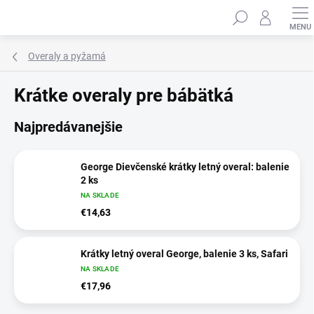
Prejsť
Hľadať
na
obsah
Overaly a pyžamá
Krátke overaly pre bábätká
Najpredávanejšie
George Dievčenské krátky letný overal: balenie
2 ks
NA SKLADE
€14,63
Krátky letný overal George, balenie 3 ks, Safari
NA SKLADE
€17,96