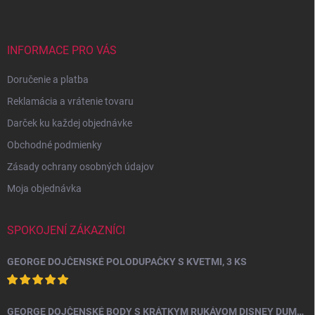
p
i
e
ä
p
t
r
i
INFORMACE PRO VÁS
v
e
k
Doručenie a platba
y
v
Reklamácia a vrátenie tovaru
ý
p
Darček ku každej objednávke
i
Obchodné podmienky
s
u
Zásady ochrany osobných údajov
Moja objednávka
SPOKOJENÍ ZÁKAZNÍCI
GEORGE DOJČENSKÉ POLODUPAČKY S KVETMI, 3 KS
GEORGE DOJČENSKÉ BODY S KRÁTKYM RUKÁVOM DISNEY DUMBO, 10 KS