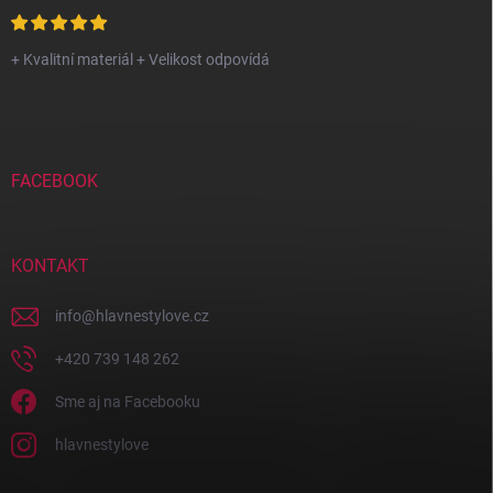
+ Kvalitní materiál + Velikost odpovídá
FACEBOOK
KONTAKT
info
@
hlavnestylove.cz
+420 739 148 262
Sme aj na Facebooku
hlavnestylove