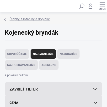
Prejsť
Hľadať
na
obsah
Čiapky, slintáčiky a doplnky
Kojenecký bryndák
R
a
ODPORÚČAME
NAJLACNEJŠIE
NAJDRAHŠIE
d
e
NAJPREDÁVANEJŠIE
ABECEDNE
n
i
2
položiek celkom
e
p
ZAVRIEŤ FILTER
r
o
d
CENA
u