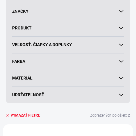
k
t
ZNAČKY
o
v
PRODUKT
VEĽKOSŤ: ČIAPKY A DOPLNKY
FARBA
MATERIÁL
UDRŽATEĽNOSŤ
Zobrazených položiek:
2
VYMAZAŤ FILTRE
V
ý