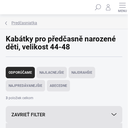
Prejsť
Hľadať
na
obsah
Predčasniatka
Kabátky pro předčasně narozené
děti, velikost 44-48
R
a
ODPORÚČAME
NAJLACNEJŠIE
NAJDRAHŠIE
d
e
NAJPREDÁVANEJŠIE
ABECEDNE
n
i
3
položiek celkom
e
p
ZAVRIEŤ FILTER
r
o