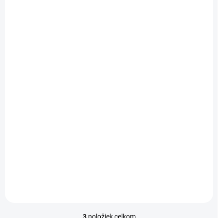
NA SKLADE
Kabátik pre nedonosené deti George, sada 2 ks,
Disney
€11,96
3
položiek celkom