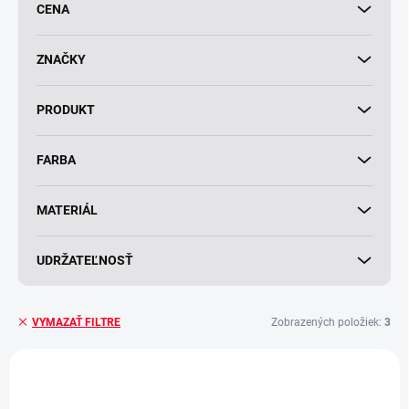
d
CENA
u
k
t
ZNAČKY
o
v
PRODUKT
FARBA
MATERIÁL
UDRŽATEĽNOSŤ
Zobrazených položiek:
3
VYMAZAŤ FILTRE
V
ý
p