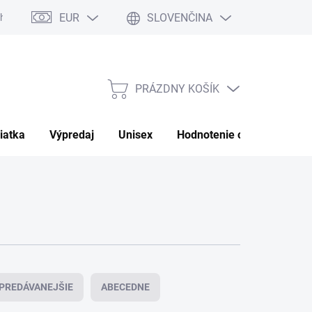
EUR
SLOVENČINA
hrany osobných údajov
Moja objednávka
PRÁZDNY KOŠÍK
NÁKUPNÝ
KOŠÍK
iatka
Výpredaj
Unisex
Hodnotenie obchodu
P
PREDÁVANEJŠIE
ABECEDNE