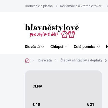
Prejsť
Doručenie a platba
Reklamácia a vrátenie tovaru
na
obsah
Dievčatá
Chlapci
Celá ponuka
Domov
Dievčatá
Čiapky, slintáčiky a doplnky
B
o
č
CENA
n
ý
p
a
€
10
€
21