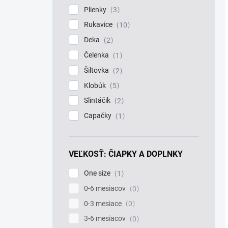
Plienky
3
Rukavice
10
Deka
2
Čelenka
1
Šiltovka
2
Klobúk
5
Slintáčik
2
Capačky
1
VEĽKOSŤ: ČIAPKY A DOPLNKY
One size
1
0-6 mesiacov
0
0-3 mesiace
0
3-6 mesiacov
0