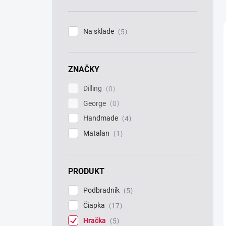
n
e
l
Na sklade
5
ZNAČKY
Dilling
0
George
0
Handmade
4
Matalan
1
PRODUKT
Podbradník
5
Čiapka
17
Hračka
5