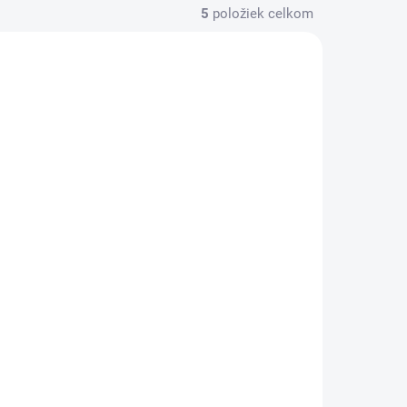
5
položiek celkom
VYRÁBAME PRE VAS
HANDMADE
YROBÍME
NA OBJEDNÁVKU - VYROBÍME
 TÝŽDŇA
DO TÝŽDŇA
Háčkovaná
chobotnička pre
bábätko Ružová