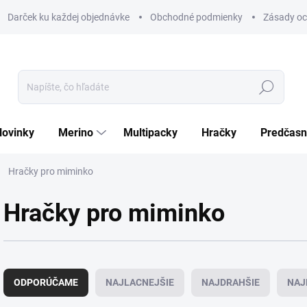
Darček ku každej objednávke
Obchodné podmienky
Zásady oc
Hľadať
Novinky
Merino
Multipacky
Hračky
Predčasn
Hračky pro miminko
Hračky pro miminko
R
a
ODPORÚČAME
NAJLACNEJŠIE
NAJDRAHŠIE
NAJ
d