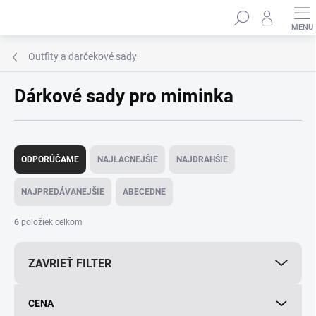
Prejsť
Hľadať
na
obsah
Outfity a darčekové sady
Dárkové sady pro miminka
R
a
ODPORÚČAME
NAJLACNEJŠIE
NAJDRAHŠIE
d
e
NAJPREDÁVANEJŠIE
ABECEDNE
n
i
6
položiek celkom
e
p
ZAVRIEŤ FILTER
r
o
d
CENA
u