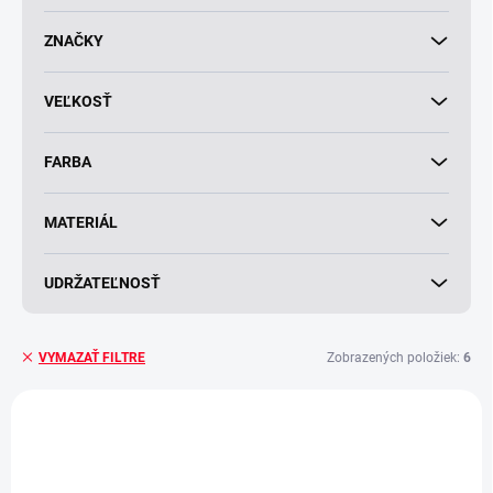
k
t
ZNAČKY
o
v
VEĽKOSŤ
FARBA
MATERIÁL
UDRŽATEĽNOSŤ
Zobrazených položiek:
6
VYMAZAŤ FILTRE
V
ý
NOVINKA
p
i