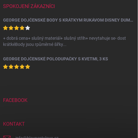
SPOKOJENÍ ZÁKAZNÍCI
GEORGE DOJČENSKÉ BODY S KRÁTKYM RUKÁVOM DISNEY DUMBO, 10 KS
+ dobrá cena+ slušný materiál+ slušný střih+ nevytahuje se- dost
krátkéBody jsou rpůměrné šířky...
GEORGE DOJČENSKÉ POLODUPAČKY S KVETMI, 3 KS
FACEBOOK
KONTAKT